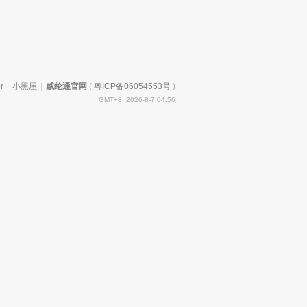
r
|
小黑屋
|
威纶通官网
(
粤ICP备06054553号
)
GMT+8, 2026-8-7 04:56