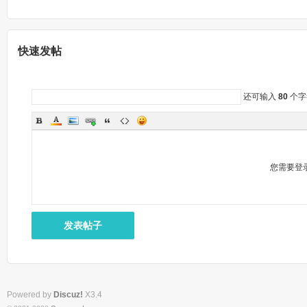
纶
快速发帖
还可输入
80
个字
通
您需要登
发表帖子
官
Powered by
Discuz!
X3.4