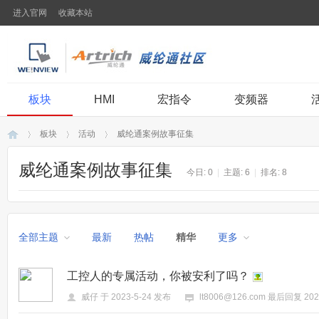
进入官网
收藏本站
板块
HMI
宏指令
变频器
板块
活动
威纶通案例故事征集
威纶通案例故事征集
今日:
0
|
主题:
6
|
排名:
8
威
»
›
›
全部主题
最新
热帖
精华
更多
工控人的专属活动，你被安利了吗？
威仔
于
2023-5-24
发布
lt8006@126.com
最后回复
202